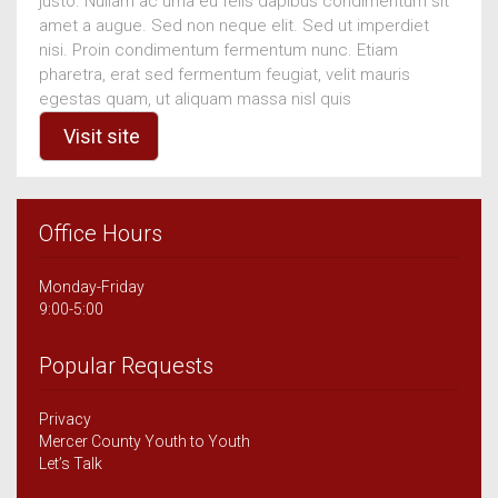
justo. Nullam ac urna eu felis dapibus condimentum sit
amet a augue. Sed non neque elit. Sed ut imperdiet
nisi. Proin condimentum fermentum nunc. Etiam
pharetra, erat sed fermentum feugiat, velit mauris
egestas quam, ut aliquam massa nisl quis
Visit site
Office Hours
Monday-Friday
9:00-5:00
Popular Requests
Privacy
Mercer County Youth to Youth
Let’s Talk